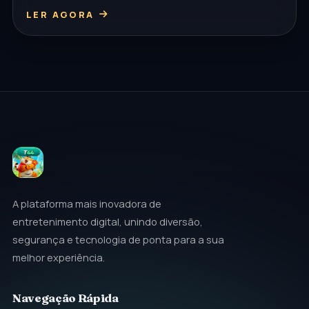
LER AGORA
A plataforma mais inovadora de
entretenimento digital, unindo diversão,
segurança e tecnologia de ponta para a sua
melhor experiência.
Navegação Rápida