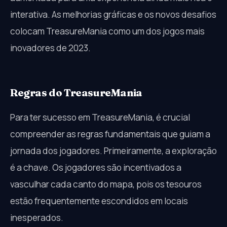
interativa. As melhorias gráficas e os novos desafios
colocam TreasureMania como um dos jogos mais
inovadores de 2023.
Regras do TreasureMania
Para ter sucesso em TreasureMania, é crucial
compreender as regras fundamentais que guiam a
jornada dos jogadores. Primeiramente, a exploração
é a chave. Os jogadores são incentivados a
vasculhar cada canto do mapa, pois os tesouros
estão frequentemente escondidos em locais
inesperados.