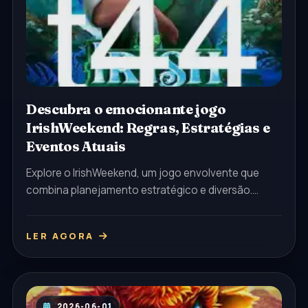
Descubra o emocionante jogo
IrishWeekend: Regras, Estratégias e
Eventos Atuais
Explore o IrishWeekend, um jogo envolvente que
combina planejamento estratégico e diversão.
Conheça suas regras, como jogar e os eventos
atuais que envolvem este emocionante
LER AGORA
passatempo.
2026-06-01