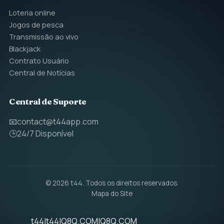
Loteria online
Jogos de pesca
Transmissão ao vivo
Blackjack
Contrato Usuário
Central de Notícias
Central de Suporte
📧
contact@t44app.com
🕒
24/7 Disponível
© 2026 t44. Todos os direitos reservados.
Mapa do Site
|
t44
|
Q8Q.COM
|
Q8Q.COM