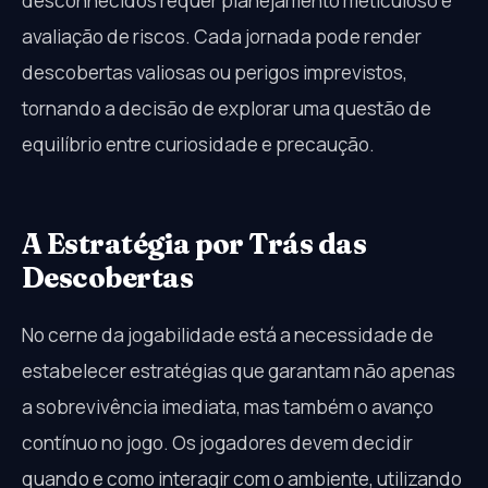
desconhecidos requer planejamento meticuloso e
avaliação de riscos. Cada jornada pode render
descobertas valiosas ou perigos imprevistos,
tornando a decisão de explorar uma questão de
equilíbrio entre curiosidade e precaução.
A Estratégia por Trás das
Descobertas
No cerne da jogabilidade está a necessidade de
estabelecer estratégias que garantam não apenas
a sobrevivência imediata, mas também o avanço
contínuo no jogo. Os jogadores devem decidir
quando e como interagir com o ambiente, utilizando