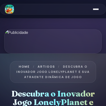
HOME
/
ARTIGOS
/
DESCUBRA O
INOVADOR JOGO LONELYPLANET E SUA
ATRAENTE DINÂMICA DE JOGO
Descubra o Inovador
Jogo LonelyPlanet e