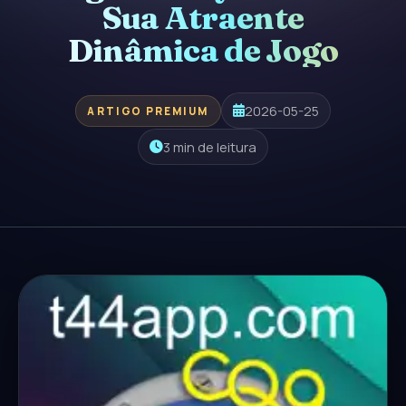
Sua Atraente
Dinâmica de Jogo
2026-05-25
ARTIGO PREMIUM
3 min de leitura