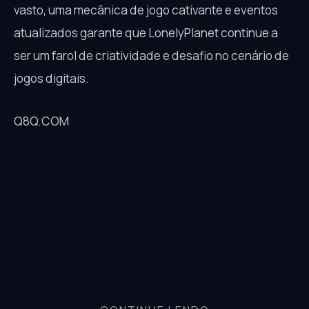
vasto, uma mecânica de jogo cativante e eventos
atualizados garante que LonelyPlanet continue a
ser um farol de criatividade e desafio no cenário de
jogos digitais.
Q8Q.COM