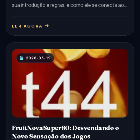
sua introdução e regras, e como ele se conecta aos
eventos recentes.
LER AGORA
2026-05-19
FruitNovaSuper80: Desvendando o
Novo Sensação dos Jogos