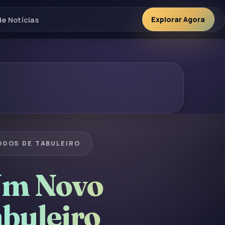
Explorar Agora
de Notícias
OGOS DE TABULEIRO
Um Novo
abuleiro