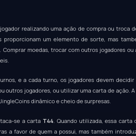
a jogador realizando uma ação de compra ou troca
tas proporcionam um elemento de sorte, mas tamb
. Comprar moedas, trocar com outros jogadores ou 
eis.
urnos, e a cada turno, os jogadores devem decidi
 outros jogadores, ou utilizar uma carta de ação. A
JingleCoins dinâmico e cheio de surpresas.
staca-se a carta
T44
. Quando utilizada, essa carta
ras a favor de quem a possui, mas também introduz