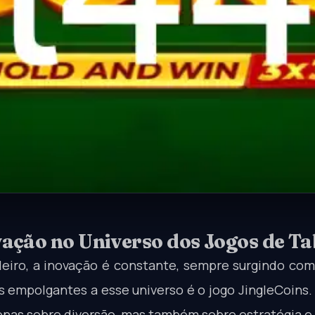
vação no Universo dos Jogos de Ta
eiro, a inovação é constante, sempre surgindo com 
s empolgantes a esse universo é o jogo JingleCoins
enas sobre diversão, mas também sobre estratégia e