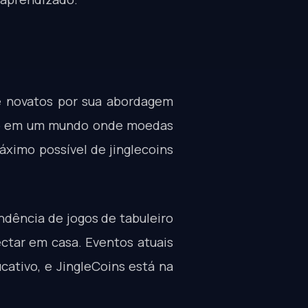
e novatos por sua abordagem
do em um mundo onde moedas
áximo possível de jinglecoins
dência de jogos de tabuleiro
ctar em casa. Eventos atuais
ativo, e JingleCoins está na