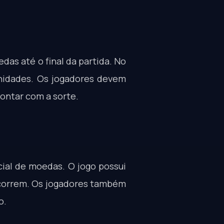
das até o final da partida. No
tunidades. Os jogadores devem
contar com a sorte.
cial de moedas. O jogo possui
ocorrem. Os jogadores também
o.