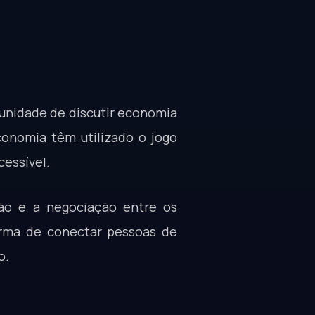
unidade de discutir economia
conomia têm utilizado o jogo
cessível.
ção e a negociação entre os
orma de conectar pessoas de
o.