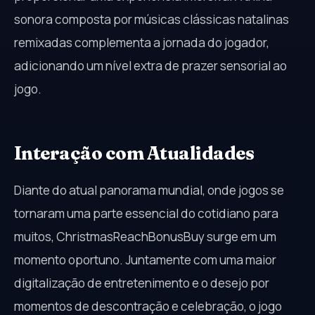
sonora composta por músicas clássicas natalinas
remixadas complementa a jornada do jogador,
adicionando um nível extra de prazer sensorial ao
jogo.
Interação com Atualidades
Diante do atual panorama mundial, onde jogos se
tornaram uma parte essencial do cotidiano para
muitos, ChristmasReachBonusBuy surge em um
momento oportuno. Juntamente com uma maior
digitalização de entretenimento e o desejo por
momentos de descontração e celebração, o jogo