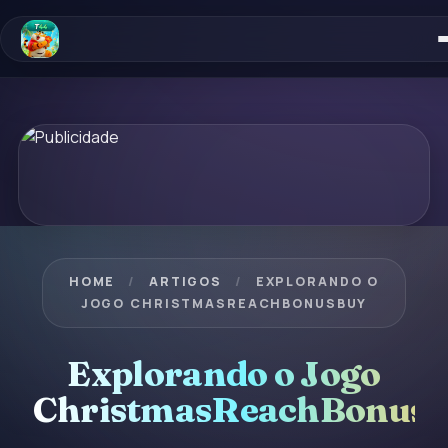
HOME
/
ARTIGOS
/
EXPLORANDO O
JOGO CHRISTMASREACHBONUSBUY
Explorando o Jogo
ChristmasReachBonus