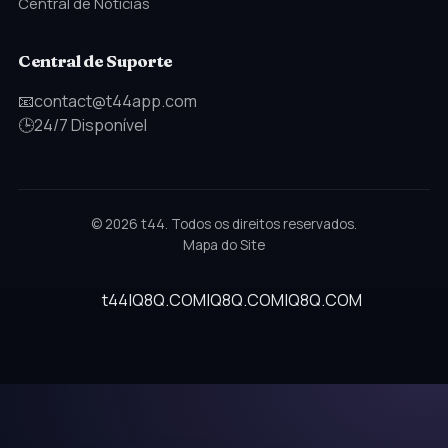
Central de Notícias
Central de Suporte
📧
contact@t44app.com
🕒
24/7 Disponível
© 2026 t44. Todos os direitos reservados.
Mapa do Site
t44
|
Q8Q.COM
|
Q8Q.COM
|
Q8Q.COM