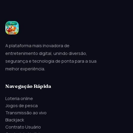
A plataforma mais inovadora de
entretenimento digital, unindo diversão,
segurança e tecnologia de ponta para a sua
melhor experiência.
Navegação Rápida
Loteria online
Jogos de pesca
Transmissão ao vivo
Blackjack
Contrato Usuário