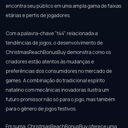
encontra seu público em uma ampla gama de faixas
etárias e perfis de jogadores.
Com a palavra-chave "t44" relacionada a
tendências de jogos, o desenvolvimento de
ChristmasReachBonusBuy demonstra como os
criadores estão atentos às mudanças e
preferências dos consumidores no mercado de
games. A combinação do tradicional espírito
natalino com mecânicas inovadoras ilustra um
futuro promissor não só para o jogo, mas também
para o gênero de jogos festivos.
Em suma, ChristmasReachBonusBuy oferece uma