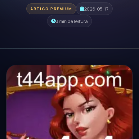
2026-05-17
ARTIGO PREMIUM
3 min de leitura