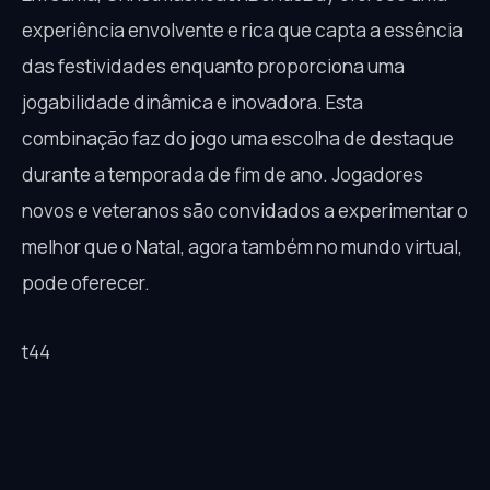
experiência envolvente e rica que capta a essência
das festividades enquanto proporciona uma
jogabilidade dinâmica e inovadora. Esta
combinação faz do jogo uma escolha de destaque
durante a temporada de fim de ano. Jogadores
novos e veteranos são convidados a experimentar o
melhor que o Natal, agora também no mundo virtual,
pode oferecer.
t44