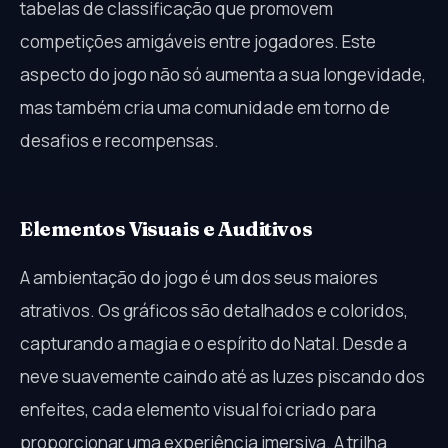
tabelas de classificação que promovem
competições amigáveis entre jogadores. Este
aspecto do jogo não só aumenta a sua longevidade,
mas também cria uma comunidade em torno de
desafios e recompensas.
Elementos Visuais e Auditivos
A ambientação do jogo é um dos seus maiores
atrativos. Os gráficos são detalhados e coloridos,
capturando a magia e o espírito do Natal. Desde a
neve suavemente caindo até as luzes piscando dos
enfeites, cada elemento visual foi criado para
proporcionar uma experiência imersiva. A trilha