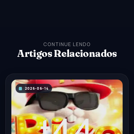
CONTINUE LENDO
Artigos Relacionados
2026-06-14